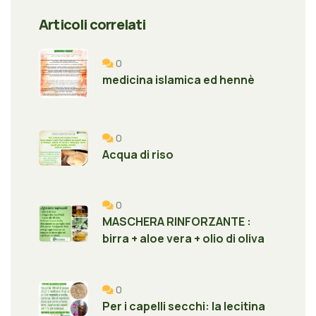
Articoli correlati
0
medicina islamica ed hennè
0
Acqua di riso
0
MASCHERA RINFORZANTE :
birra + aloe vera + olio di oliva
0
Per i capelli secchi: la lecitina