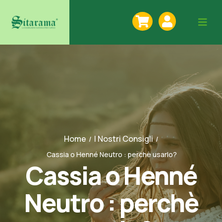
Home
I Nostri Consigli
/
/
Cassia o Henné Neutro : perchè usarlo?
Cassia o Henné
Neutro : perchè