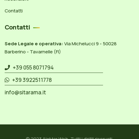
Contatti
Contatti
Sede Legale e operativa:
Via Michelucci 9 - 50028
Barberino - Tavarnelle (FI)
+39 055 8071794
+39 3922511778
info@sitarama.it
© 2023
AleMar Web
. Tutti i diritti riservati.