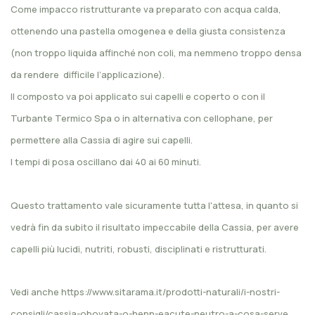
Come impacco ristrutturante va preparato con acqua calda,
ottenendo una pastella omogenea e della giusta consistenza
(non troppo liquida affinché non coli, ma nemmeno troppo densa
da rendere difficile l’applicazione).
Il composto va poi applicato sui capelli e coperto o con il
Turbante Termico Spa
o in alternativa con cellophane, per
permettere alla Cassia di agire sui capelli.
I tempi di posa oscillano dai 40 ai 60 minuti.
Questo trattamento vale sicuramente tutta l'attesa, in quanto si
vedrà fin da subito il risultato impeccabile della Cassia, per avere
capelli più lucidi, nutriti, robusti, disciplinati e ristrutturati.
Vedi anche
https://www.sitarama.it/prodotti-naturali/i-nostri-
consigli/cassia-obovata-o-henn-eacute-neutro-a-cosa-serve