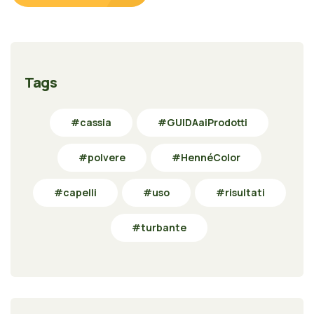
Tags
#cassia
#GUIDAaiProdotti
#polvere
#HennéColor
#capelli
#uso
#risultati
#turbante