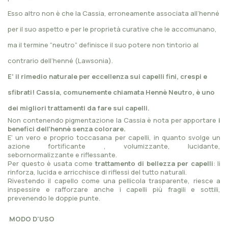
Esso altro non è che la Cassia, erroneamente associata all’henné
per il suo aspetto e per le proprietà curative che le accomunano,
ma il termine “neutro” definisce il suo potere non tintorio al
contrario dell’henné (Lawsonia).
E’ il rimedio naturale per eccellenza sui capelli fini, crespi e
sfibrati!
Cassia, comunemente chiamata Hennè Neutro, è uno
dei migliori trattamenti da fare sui capelli.
Non contenendo pigmentazione la Cassia è nota per apportare
i
benefici dell’hennè senza colorare.
E’ un vero e proprio toccasana per capelli, in quanto svolge un
azione fortificante , volumizzante, lucidante,
sebornormalizzante e riflessante.
Per questo è usata come
trattamento di bellezza per capelli
: li
rinforza, lucida e arricchisce di riflessi del tutto naturali.
Rivestendo il capello come una pellicola trasparente, riesce a
inspessire e rafforzare anche i capelli più fragili e sottili,
prevenendo le doppie punte.
MODO D'USO