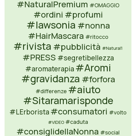
#NaturalPremium
#OMAGGIO
#ordini
#profumi
#lawsonia
#nonna
#HairMascara
#ritocco
#rivista
#pubblicità
#Natural1
#PRESS
#segretibellezza
#Aromi
#aromaterapia
#gravidanza
#forfora
#aiuto
#differenze
#Sitaramarisponde
#consumatori
#LErborista
#volto
#caduta
#VIDEO
#consiglidellaNonna
#social