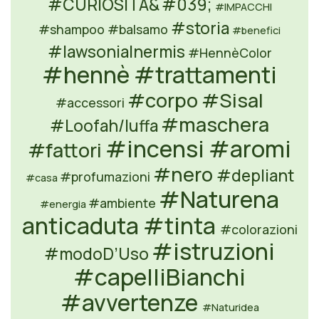
#CURIOSITA&
#039;
#IMPACCHI
#storia
#shampoo
#balsamo
#benefici
#lawsoniaInermis
#HennèColor
#hennè
#trattamenti
#corpo
#Sisal
#accessori
#maschera
#Loofah/luffa
#incensi
#aromi
#fattori
#nero
#depliant
#profumazioni
#casa
#Naturena
#ambiente
#energia
anticaduta
#tinta
#colorazioni
#istruzioni
#modoD’Uso
#capelliBianchi
#avvertenze
#Naturidea