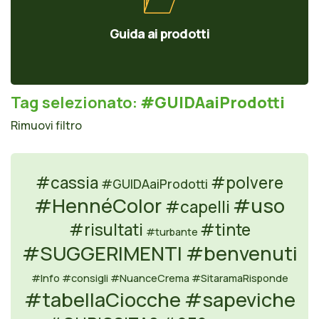
Guida ai prodotti
Tag selezionato:
#GUIDAaiProdotti
Rimuovi filtro
#cassia
#polvere
#GUIDAaiProdotti
#HennéColor
#uso
#capelli
#risultati
#tinte
#turbante
#SUGGERIMENTI
#benvenuti
#Info
#consigli
#NuanceCrema
#SitaramaRisponde
#tabellaCiocche
#sapeviche