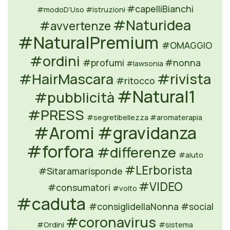
#capelliBianchi
#modoD’Uso
#istruzioni
#Naturidea
#avvertenze
#NaturalPremium
#OMAGGIO
#ordini
#profumi
#nonna
#lawsonia
#HairMascara
#rivista
#ritocco
#Natural1
#pubblicità
#PRESS
#segretibellezza
#aromaterapia
#Aromi
#gravidanza
#forfora
#differenze
#aiuto
#LErborista
#Sitaramarisponde
#VIDEO
#consumatori
#volto
#caduta
#consiglidellaNonna
#social
#coronavirus
#Ordini
#sistema