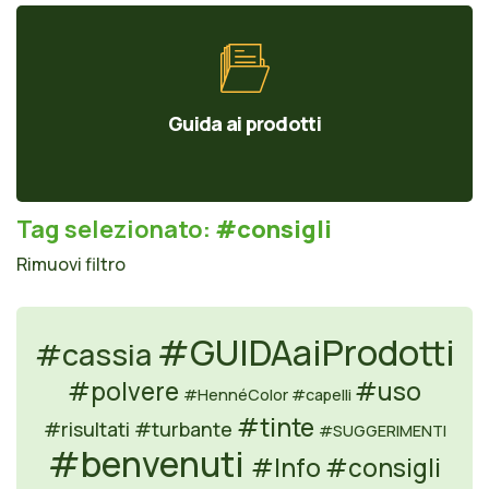
Guida ai prodotti
Tag selezionato:
#consigli
Rimuovi filtro
#GUIDAaiProdotti
#cassia
#polvere
#uso
#HennéColor
#capelli
#tinte
#risultati
#turbante
#SUGGERIMENTI
#benvenuti
#Info
#consigli