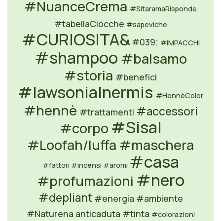
#NuanceCrema
#SitaramaRisponde
#tabellaCiocche
#sapeviche
#CURIOSITA&
#039;
#IMPACCHI
#shampoo
#balsamo
#storia
#benefici
#lawsoniaInermis
#HennèColor
#hennè
#accessori
#trattamenti
#Sisal
#corpo
#Loofah/luffa
#maschera
#casa
#fattori
#incensi
#aromi
#nero
#profumazioni
#depliant
#energia
#ambiente
#Naturena anticaduta
#tinta
#colorazioni