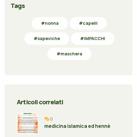
Tags
#nonna
#capelli
#sapeviche
#IMPACCHI
#maschera
Articoli correlati
0
medicina islamica ed hennè